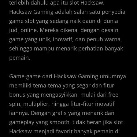
terlebih dahulu apa itu slot Hacksaw.
Hacksaw Gaming adalah salah satu penyedia
game slot yang sedang naik daun di dunia
judi online. Mereka dikenal dengan desain
game yang unik, inovatif, dan penuh warna,
sehingga mampu menarik perhatian banyak
pemain.
Game-game dari Hacksaw Gaming umumnya
memiliki tema-tema yang segar dan fitur
bonus yang mengasyikkan, mulai dari free
spin, multiplier, hingga fitur-fitur inovatif
lainnya. Dengan grafis yang menarik dan
gameplay yang smooth, tidak heran jika slot
Hacksaw menjadi favorit banyak pemain di