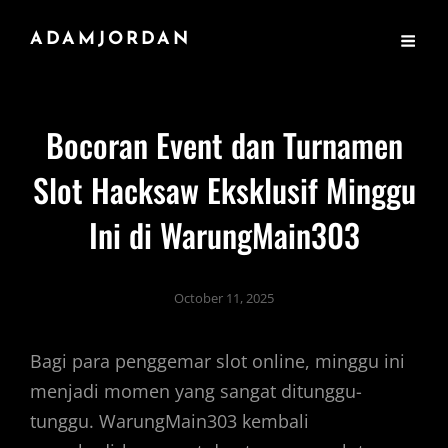
ADAMJORDAN
Bocoran Event dan Turnamen
Slot Hacksaw Eksklusif Minggu
Ini di WarungMain303
October 11, 2025
Bagi para penggemar slot online, minggu ini
menjadi momen yang sangat ditunggu-
tunggu. WarungMain303 kembali