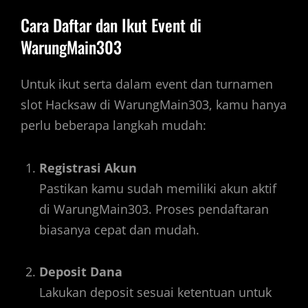
Cara Daftar dan Ikut Event di
WarungMain303
Untuk ikut serta dalam event dan turnamen
slot Hacksaw di WarungMain303, kamu hanya
perlu beberapa langkah mudah:
Registrasi Akun
Pastikan kamu sudah memiliki akun aktif
di WarungMain303. Proses pendaftaran
biasanya cepat dan mudah.
Deposit Dana
Lakukan deposit sesuai ketentuan untuk