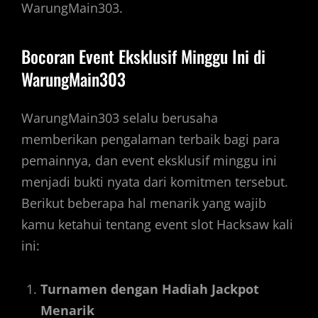
WarungMain303.
Bocoran Event Eksklusif Minggu Ini di
WarungMain303
WarungMain303 selalu berusaha
memberikan pengalaman terbaik bagi para
pemainnya, dan event eksklusif minggu ini
menjadi bukti nyata dari komitmen tersebut.
Berikut beberapa hal menarik yang wajib
kamu ketahui tentang event slot Hacksaw kali
ini:
Turnamen dengan Hadiah Jackpot
Menarik