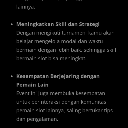
lainnya.
Meningkatkan Skill dan Strategi
Dengan mengikuti turnamen, kamu akan
belajar mengelola modal dan waktu
bermain dengan lebih baik, sehingga skill
bermain slot bisa meningkat.
Kesempatan Berjejaring dengan
Pemain Lain
Event ini juga membuka kesempatan
untuk berinteraksi dengan komunitas
pemain slot lainnya, saling bertukar tips
dan pengalaman.