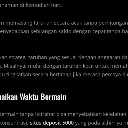
ahaman di kemudian hari.
n memasang taruhan secara acak tanpa perhitungan 
menyebabkan kehilangan saldo dengan cepat tanpa ha
kan strategi taruhan yang sesuai dengan anggaran da
.
Misalnya, mulai dengan taruhan kecil untuk mema
lu tingkatkan secara bertahap jika merasa percaya dir
baikan Waktu Bermain
bermain tanpa istirahat bisa menyebabkan kelelahan
onsentrasi,
situs deposit 5000
yang pada akhirnya 