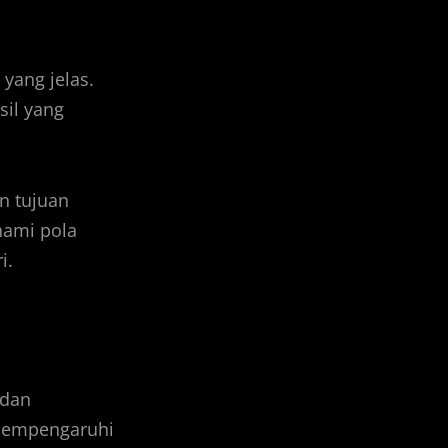
yang jelas.
sil yang
n tujuan
hami pola
i.
 dan
mempengaruhi