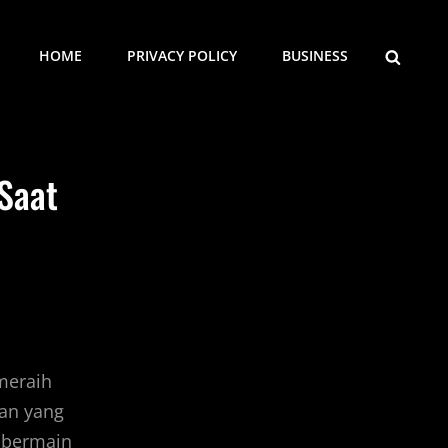
SEARCH
HOME
PRIVACY POLICY
BUSINESS
Saat
meraih
an yang
 bermain