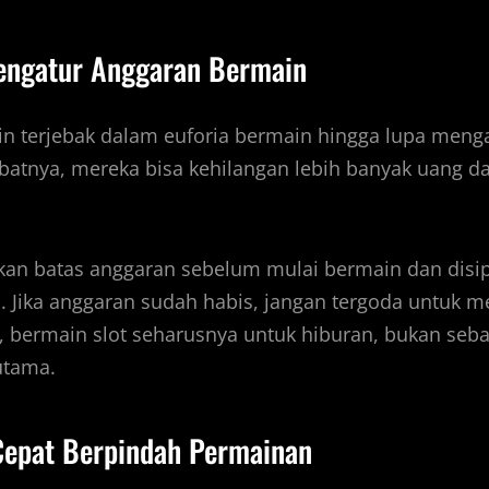
Mengatur Anggaran Bermain
n terjebak dalam euforia bermain hingga lupa meng
batnya, mereka bisa kehilangan lebih banyak uang d
kan batas anggaran sebelum mulai bermain dan disip
.
Jika anggaran sudah habis, jangan tergoda untuk
t, bermain slot seharusnya untuk hiburan, bukan seb
utama.
 Cepat Berpindah Permainan