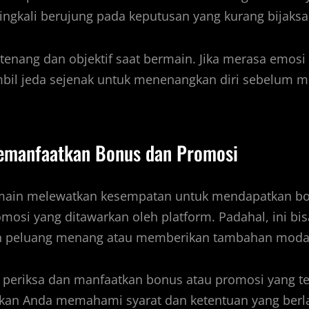
ringkali berujung pada keputusan yang kurang bijaksa
tenang dan objektif saat bermain.
Jika merasa emosi 
mbil jeda sejenak untuk menenangkan diri sebelum m
Memanfaatkan Bonus dan Promosi
main melewatkan kesempatan untuk mendapatkan bo
mosi yang ditawarkan oleh platform.
Padahal, ini bis
n peluang menang atau memberikan tambahan modal
u periksa dan manfaatkan bonus atau promosi yang te
kan Anda memahami syarat dan ketentuan yang berla