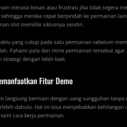
ain merasa bosan atau frustrasi jika tidak segera 
sehingga mereka cepat berpindah ke permainan lain
nan slot memiliki siklusnya sendiri.
waktu yang cukup pada satu permainan sebelum me
dah.
Pahami pola dan ritme permainan tersebut agar 
strategi dengan lebih baik.
Memanfaatkan Fitur Demo
in langsung bermain dengan uang sungguhan tanpa
rlebih dahulu.
Hal ini bisa menyebabkan kehilangan 
mi cara kerja permainan.