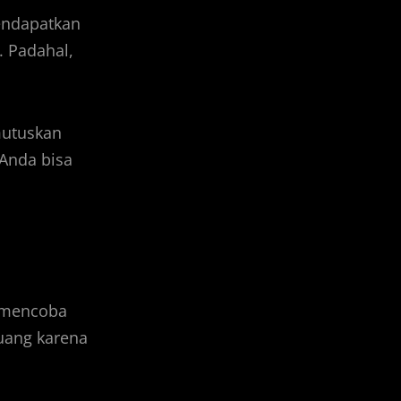
mendapatkan
.
Padahal,
mutuskan
Anda bisa
 mencoba
uang karena