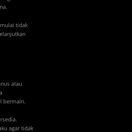
na.
mulai tidak
elanjutkan
nus atau
a
 bermain.
rsedia.
ku agar tidak