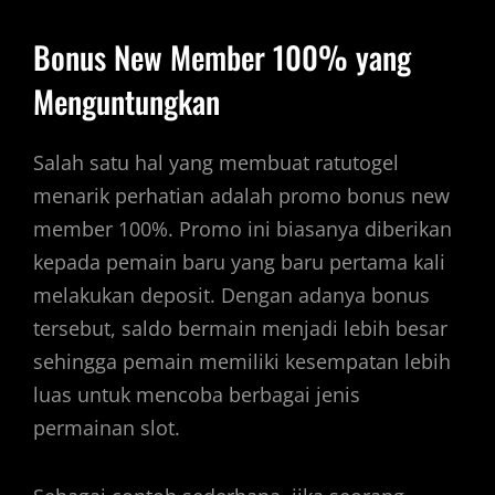
Bonus New Member 100% yang
Menguntungkan
Salah satu hal yang membuat ratutogel
menarik perhatian adalah promo bonus new
member 100%. Promo ini biasanya diberikan
kepada pemain baru yang baru pertama kali
melakukan deposit. Dengan adanya bonus
tersebut, saldo bermain menjadi lebih besar
sehingga pemain memiliki kesempatan lebih
luas untuk mencoba berbagai jenis
permainan slot.