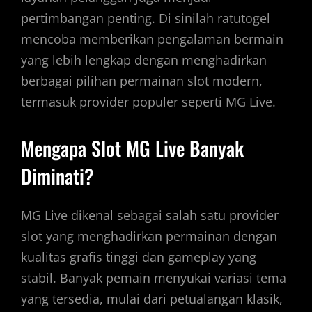
pertimbangan penting. Di sinilah ratutogel
mencoba memberikan pengalaman bermain
yang lebih lengkap dengan menghadirkan
berbagai pilihan permainan slot modern,
termasuk provider populer seperti MG Live.
Mengapa Slot MG Live Banyak
Diminati?
MG Live dikenal sebagai salah satu provider
slot yang menghadirkan permainan dengan
kualitas grafis tinggi dan gameplay yang
stabil. Banyak pemain menyukai variasi tema
yang tersedia, mulai dari petualangan klasik,