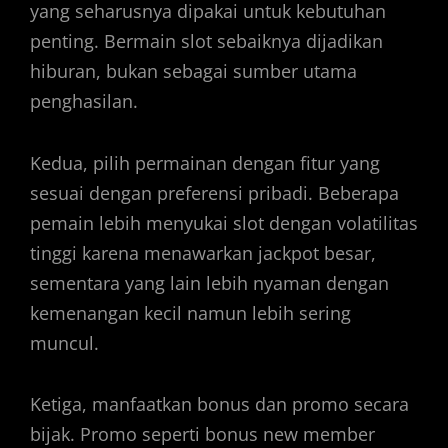
yang seharusnya dipakai untuk kebutuhan
penting. Bermain slot sebaiknya dijadikan
hiburan, bukan sebagai sumber utama
penghasilan.
Kedua, pilih permainan dengan fitur yang
sesuai dengan preferensi pribadi. Beberapa
pemain lebih menyukai slot dengan volatilitas
tinggi karena menawarkan jackpot besar,
sementara yang lain lebih nyaman dengan
kemenangan kecil namun lebih sering
muncul.
Ketiga, manfaatkan bonus dan promo secara
bijak. Promo seperti bonus new member