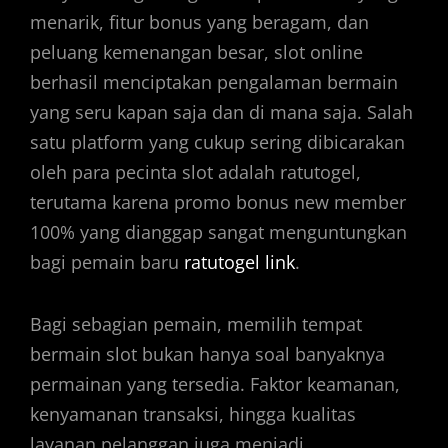
menarik, fitur bonus yang beragam, dan
peluang kemenangan besar, slot online
berhasil menciptakan pengalaman bermain
yang seru kapan saja dan di mana saja. Salah
satu platform yang cukup sering dibicarakan
oleh para pecinta slot adalah ratutogel,
terutama karena promo bonus new member
100% yang dianggap sangat menguntungkan
bagi pemain baru
ratutogel link
.
Bagi sebagian pemain, memilih tempat
bermain slot bukan hanya soal banyaknya
permainan yang tersedia. Faktor keamanan,
kenyamanan transaksi, hingga kualitas
layanan pelanggan juga menjadi