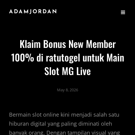
ADAMJORDAN
Klaim Bonus New Member
100% di ratutogel untuk Main
Slot MG Live
May 8, 2026
Bermain slot online kini menjadi salah satu
hiburan digital yang paling diminati oleh
banyak orang. Dengan tampilan visual yang