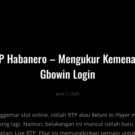
TP Habanero – Mengukur Kemena
Gbowin Login
June 11, 2025
ggemar slot online, istilah RTP atau
Return to Player
m
sing lagi. Namun, belakangan ini muncul istilah baru
tian: Live RTP. Fitur ini memungkinkan pemain untu