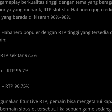
ameplay berkualitas tinggi dengan tema yang berag
nnya yang menarik, RTP slot-slot Habanero juga ter
k yang berada di kisaran 96%–98%.
 Habanero populer dengan RTP tinggi yang tersedia 
ain:
 RTP sekitar 97.3%
n – RTP 96.7%
n – RTP 96.75%
unakan fitur Live RTP, pemain bisa mengetahui kap
 bermain slot-slot tersebut. Jika sebuah game seda