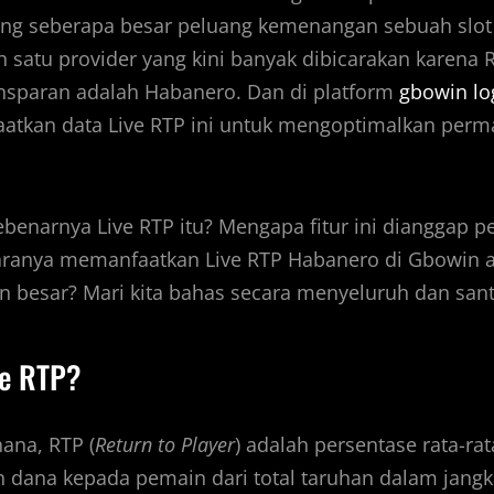
ung seberapa besar peluang kemenangan sebuah slot
ah satu provider yang kini banyak dibicarakan karena
ansparan adalah Habanero. Dan di platform
gbowin lo
atkan data Live RTP ini untuk mengoptimalkan perm
ebenarnya Live RTP itu? Mengapa fitur ini dianggap p
ranya memanfaatkan Live RTP Habanero di Gbowin a
 besar? Mari kita bahas secara menyeluruh dan sant
ve RTP?
ana, RTP (
Return to Player
) adalah persentase rata-rat
 dana kepada pemain dari total taruhan dalam jangk