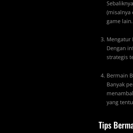
Sebaliknya
(misalnya
game lain.
Mengatur 
Dengan in
strategis
Bermain B
Banyak pem
menambahk
yang tent
Tips Berma