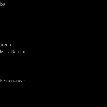
oba
karena
ses. Berikut
n kemenangan.