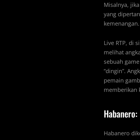
Misalnya, jika
yang dipertar
kemenangan.
Live RTP, di si
melihat angka
sebuah game 
“dingin”. Ang
pemain gamba
memberikan 
Habanero: 
Habanero dike