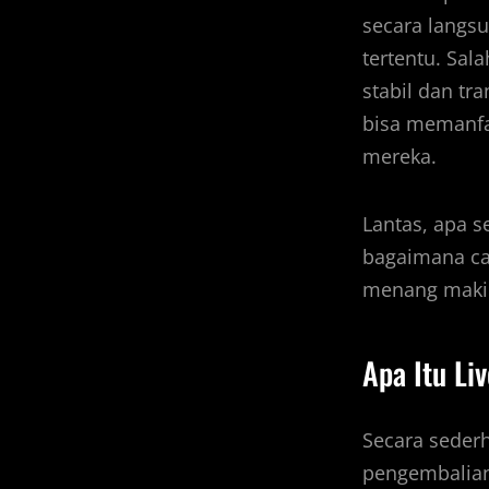
secara langs
tertentu. Sal
stabil dan tr
bisa memanfa
mereka.
Lantas, apa s
bagaimana ca
menang makin
Apa Itu Li
Secara sederh
pengembalian