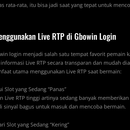
as rata-rata, itu bisa jadi saat yang tepat untuk menc
enggunakan Live RTP di Gbowin Login
in login menjadi salah satu tempat favorit pemain 
informasi Live RTP secara transparan dan mudah diak
faat utama menggunakan Live RTP saat bermain:
i Slot yang Sedang “Panas”
an Live RTP tinggi artinya sedang banyak memberika
adi sinyal bagus untuk masuk dan mencoba bermain.
i Slot yang Sedang “Kering”