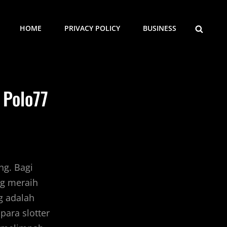
SEARCH
HOME
PRIVACY POLICY
BUSINESS
 Polo77
ng. Bagi
ng meraih
g adalah
para slotter