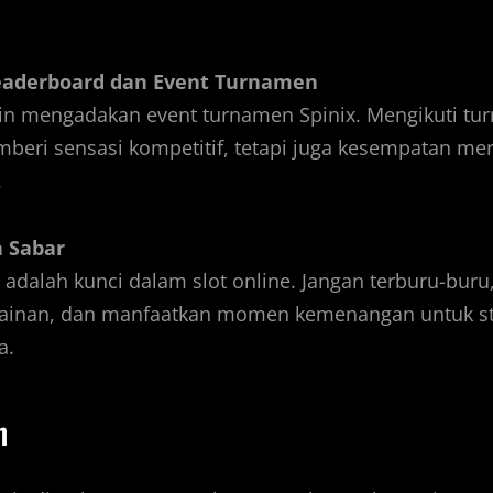
eaderboard dan Event Turnamen
tin mengadakan event turnamen Spinix. Mengikuti tu
beri sensasi kompetitif, tetapi juga kesempatan me
.
 Sabar
adalah kunci dalam slot online. Jangan terburu-buru
ainan, dan manfaatkan momen kemenangan untuk st
a.
n