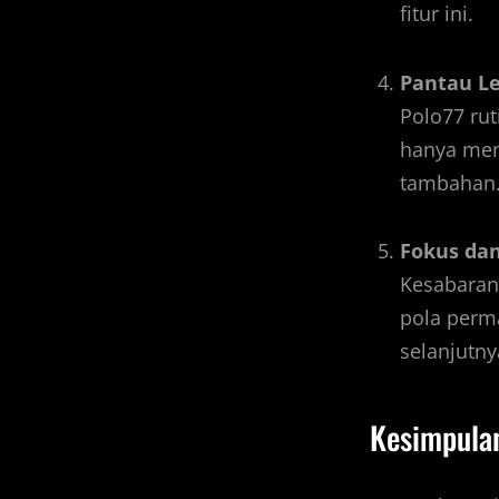
fitur ini.
Pantau L
Polo77 ru
hanya mem
tambahan
Fokus dan
Kesabaran 
pola perm
selanjutny
Kesimpula