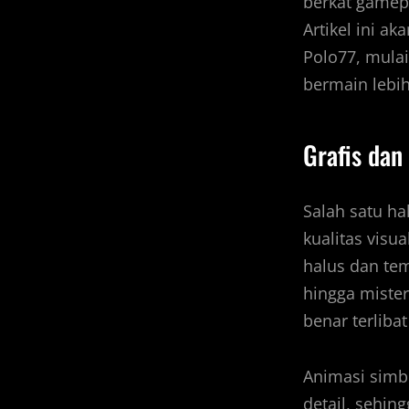
berkat gamep
Artikel ini a
Polo77, mulai
bermain lebi
Grafis dan
Salah satu ha
kualitas visu
halus dan tem
hingga mister
benar terliba
Animasi simbo
detail, sehin