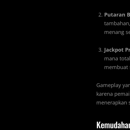
Putaran 
tambahan,
menang se
Jackpot P
mana total
membuat s
Gameplay yang
karena pemain
menerapkan s
Kemudahan 