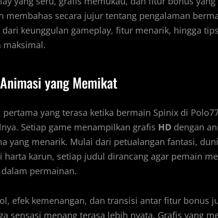
lay yang seru, grafis memukau, dan fitur bonus yan
kan membahas secara jujur tentang pengalaman bermai
 dari keunggulan gameplay, fitur menarik, hingga tip
h maksimal.
 Animasi yang Memikat
l pertama yang terasa ketika bermain Spinix di Polo7
alnya. Setiap game menampilkan grafis
HD
dengan an
a yang menarik. Mulai dari petualangan fantasi, duni
i harta karun, setiap judul dirancang agar pemain m
t dalam permainan.
l, efek kemenangan, dan transisi antar fitur bonus j
gga sensasi menang terasa lebih nyata. Grafis yang 