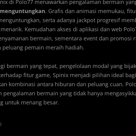
nix di Polo77 menawarkan pengalaman bermain ya
n menguntungkan
. Grafis dan animasi memukau, fitu
 menguntungkan, serta adanya jackpot progresif mem
h menarik. Kemudahan akses di aplikasi dan web Polo
yamanan bermain, sementara event dan promosi r
 peluang pemain meraih hadiah.
gi bermain yang tepat, pengelolaan modal yang bijak
rhadap fitur game, Spinix menjadi pilihan ideal bag
an kombinasi antara hiburan dan peluang cuan. Polo
 pengalaman bermain yang tidak hanya mengasyikkan
g untuk menang besar.
d