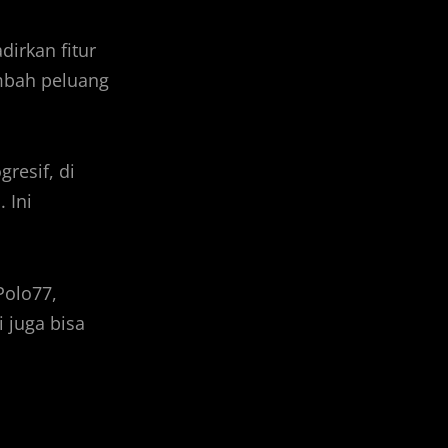
irkan fitur
mbah peluang
resif, di
 Ini
Polo77,
 juga bisa