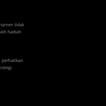
rnamen tidak
raih hadiah
, perhatikan
rategi