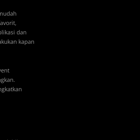
 mudah
vorit,
likasi dan
lakukan kapan
vent
gkan.
ngkatkan