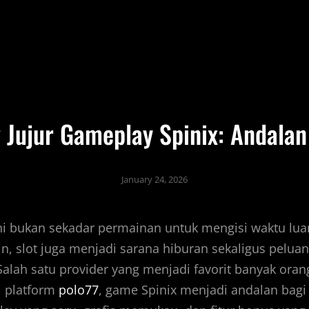
 Jujur Gameplay Spinix: Andalan
January 24, 2026
ini bukan sekadar permainan untuk mengisi waktu lua
, slot juga menjadi sarana hiburan sekaligus pelua
alah satu provider yang menjadi favorit banyak oran
i platform
polo77
, game Spinix menjadi andalan bagi 