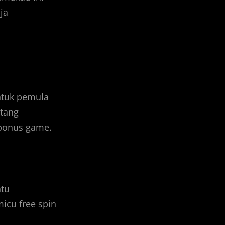
ja
ntuk pemula
ntang
n bonus game.
tu
icu free spin