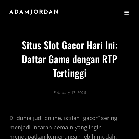
ADAMJORDAN
Situs Slot Gacor Hari Ini:
Daftar Game dengan RTP
Tertinggi
February 17, 2026
Di dunia judi online, istilah “gacor” sering
menjadi incaran pemain yang ingin
mendapatkan kemenangan lebih mudah.