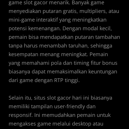
game slot gacor menarik. Banyak game
menyediakan putaran gratis, multipliers, atau
mini-game interaktif yang meningkatkan
potensi kemenangan. Dengan modal kecil,
pemain bisa mendapatkan putaran tambahan
tanpa harus menambah taruhan, sehingga
kesempatan menang meningkat. Pemain
yang memahami pola dan timing fitur bonus
biasanya dapat memaksimalkan keuntungan
dari game dengan RTP tinggi.
Selain itu, situs slot gacor hari ini biasanya
memiliki tampilan user-friendly dan
responsif. Ini memudahkan pemain untuk
mengakses game melalui desktop atau