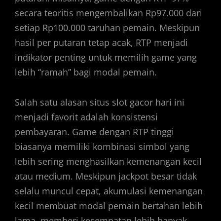
secara teoritis mengembalikan Rp97.000 dari
setiap Rp100.000 taruhan pemain. Meskipun
hasil per putaran tetap acak, RTP menjadi
indikator penting untuk memilih game yang
lebih “ramah” bagi modal pemain.
Salah satu alasan situs slot gacor hari ini
menjadi favorit adalah konsistensi
pembayaran. Game dengan RTP tinggi
biasanya memiliki kombinasi simbol yang
lebih sering menghasilkan kemenangan kecil
atau medium. Meskipun jackpot besar tidak
selalu muncul cepat, akumulasi kemenangan
kecil membuat modal pemain bertahan lebih
lama, memberi kesempatan lebih banyak